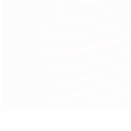
Ernst-Happel-Stadion
Vienne
7°
soirée partiellement nuageuse
Le terrain est impeccable