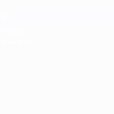
Passer
au
contenu
principal
UEFA EURO 2028
Vidéo
En vedette
UEFA EURO 2028
Vidéo
À propos
Infos
Boutique
Histoire
VOIR
ÉGALEMENT