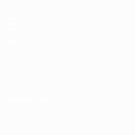
fr.UEFA.com
Fondation
UEFA pour
l'enfance
Boutique
LANGUES
Français
English
Français
Deutsch
Русский
Español
Italiano
Português
Vie privée
Conditions d'utilisation
Politique de cookies
Paramètres des cookies
© 1998-2026 UEFA. Tous droits réservés.
La désignation UEFA, le logo de l'UEFA et toutes les marques liées