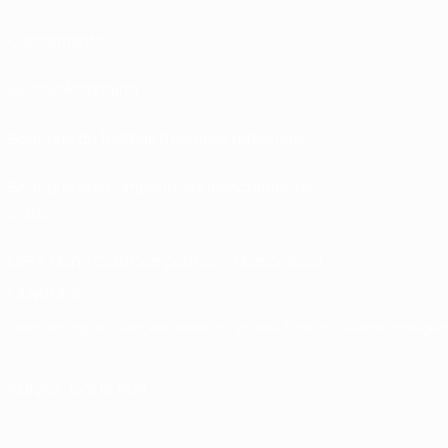
Classements
Billets/Hospitalité
Boutique du football d'équipes nationales
Boutique des compétitions masculines de
clubs
UEFA Men's Club Competitions Memorabilia
LANGUES
Français
English
Français
Deutsch
Русский
Español
Italiano
Portuguê
SUIVEZ-NOUS SUR