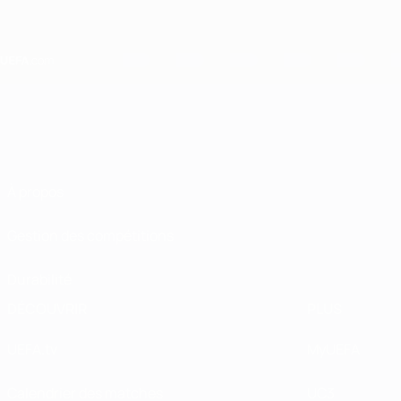
Passer
au
contenu
principal
Home
À propos
Gestion des compétitions
Durabilité
DÉCOUVRIR
PLUS
UEFA.tv
MyUEFA
Calendrier des matches
UC3