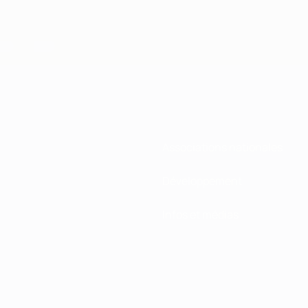
Associations nationales
Développement
Infos et médias