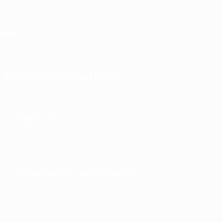
Passer
au
contenu
principal
Home
Autres informations
HatTrick
Versements de solidarité