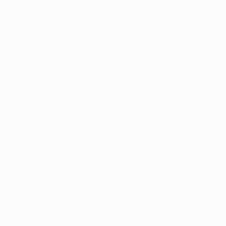
Billets/Hospitalité
Boutique du
football d'équipes
nationales
Boutique des
compétitions
masculines de
clubs
UEFA Men's Club
Competitions
Memorabilia
LANGUES
Français
English
Français
Deutsch
Русский
Español
Italiano
Português