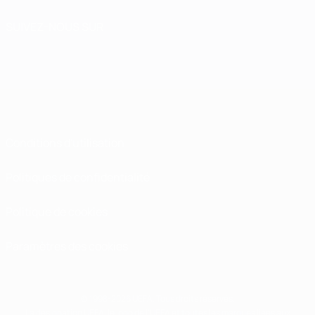
SUIVEZ-NOUS SUR
Conditions d'utilisation
Politiques de confidentialité
Politique de cookies
Paramètres des cookies
© 1998-2026 UEFA. Tous droits réservés.
La désignation UEFA, le logo de l'UEFA et toutes les marques liées aux