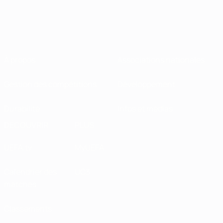
À propos
Associations nationales
Gestion des compétitions
Développement
Durabilité
Infos et médias
DÉCOUVRIR
PLUS
UEFA.tv
MyUEFA
Calendrier des
UC3
matches
Classements