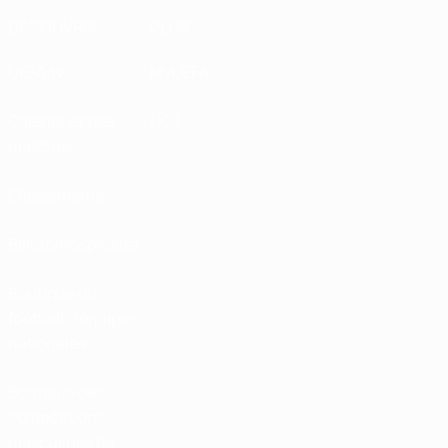
DÉCOUVRIR
PLUS
UEFA.tv
MyUEFA
Calendrier des
UC3
matches
Classements
Billets/Hospitalité
Boutique du
football d'équipes
nationales
Boutique des
compétitions
masculines de