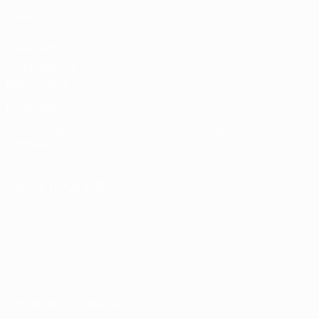
clubs
UEFA Men's Club
Competitions
Memorabilia
LANGUES
Français
English
Français
Deutsch
Русский
Español
Italiano
Português
SUIVEZ-NOUS SUR
Conditions d'utilisation