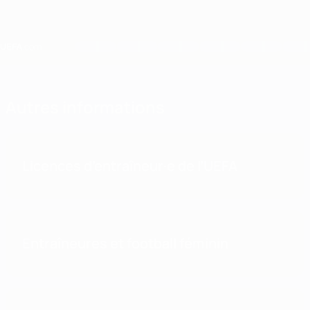
Passer
au
contenu
principal
Home
Autres informations
Licences d’entraîneur·e de l’UEFA
Entraîneures et football féminin