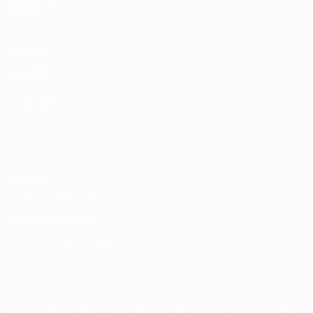
L'UEFA
fr.UEFA.com
Fondation
UEFA pour
l'enfance
LANGUES
Français
English
Français
Deutsch
Русский
Español
Italiano
Português
Vie privée
Conditions d'utilisation
Politique de cookies
Paramètres des cookies
© 1998-2026 UEFA. Tous droits réservés.
La désignation UEFA, le logo de l'UEFA et toutes les marques liées