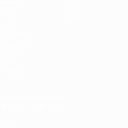
Matches
Stats
Tirages
Équipes
Groupes
Infos
Vidéo
À propos
VOIR
ÉGALEMENT
fr.UEFA.com
Fondation
UEFA pour
l'enfance
LANGUES
Français
English
Français
Deutsch
Русский
Español
Italiano
Português
Télécharger l'appli officielle
Vie privée