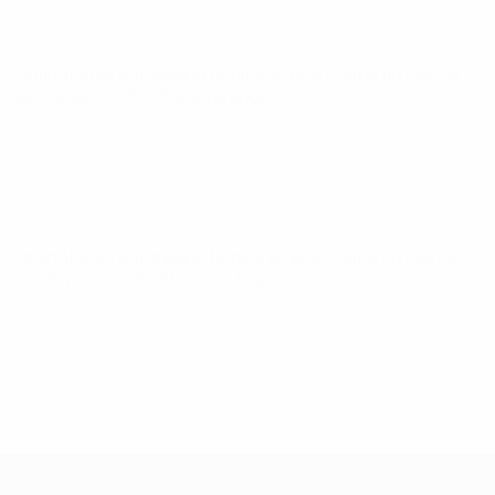
Éliminatoires européens féminins de la Coupe du Monde
mar. 14 avr. 2026
· Phase de ligue
Éliminatoires européens féminins de la Coupe du Monde
mar. 3 mars 2026
· Phase de ligue
Women’s European Qualifiers