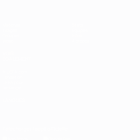
Matches
Stats
Tirages
Équipes
Groupes
Infos
Vidéo
À propos
VOIR
ÉGALEMENT
fr.UEFA.com
Fondation
UEFA pour
l'enfance
LANGUES
Français
English
Français
Deutsch
Русский
Español
Italiano
Português
Télécharger l'appli officielle