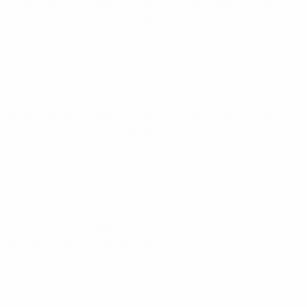
Éliminatoires européens féminins de la Coupe du Monde
mar. 9 juin 2026
· Phase de ligue
Éliminatoires européens féminins de la Coupe du Monde
ven. 5 juin 2026
· Phase de ligue
Éliminatoires européens féminins de la Coupe du Monde
sam. 18 avr. 2026
· Phase de ligue