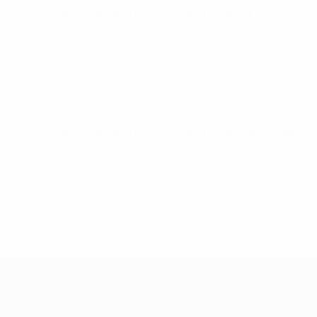
Éliminatoires européens féminins de la Coupe du Monde
ven. 9 oct. 2026
· Play-offs Round 1
Éliminatoires européens féminins de la Coupe du Monde
mar. 13 oct. 2026
· Play-offs Round 1
Women’s European Qualifiers