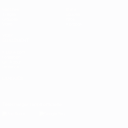
Matches
Stats
Tirages
Équipes
Groupes
Infos
Vidéo
À propos
VOIR
ÉGALEMENT
fr.UEFA.com
Fondation
UEFA pour
l'enfance
LANGUES
Français
English
Français
Deutsch
Русский
Español
Italiano
Português
Télécharger l'appli officielle