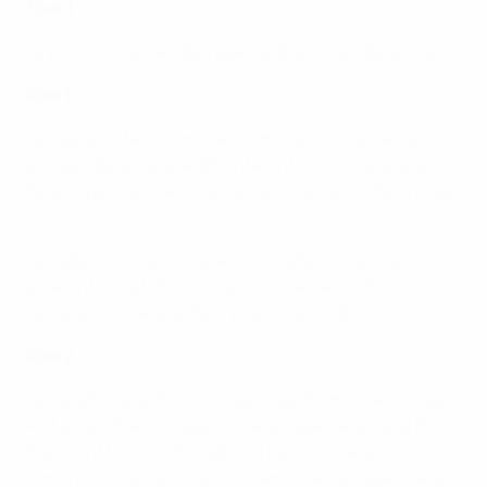
Tour 1
Le premier tour des barrages se dispute en deux voies.
Voie 1
Les équipes terminant deuxièmes et troisièmes des
groupes de la Ligue A affronteront les six vainqueures
de groupe et les deux meilleures deuxièmes de la Ligue
C.
Les sélections de la Ligue A sont têtes de série et
joueront le match retour à domicile. Les huit
vainqueures se qualifient pour le second tour.
Voie 2
Les quatre sélections classées quatrièmes de la Ligue
A et les quatre vainqueures de groupe de la Ligue B
disputent huit confrontations face aux sélections
terminant deuxièmes et troisièmes des groupes de la