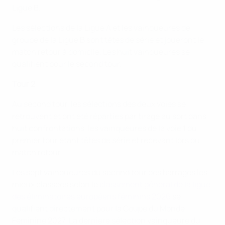
Ligue B.
Les sélections de la Ligue A et les vainqueures de
groupe de la Ligue B sont têtes de série et joueront le
match retour à domicile. Les huit vainqueures se
qualifient pour le second tour.
Tour 2
Au second tour, les sélections des deux voies se
retrouvent et ont été réparties par tirage au sort dans
huit confrontations, les vainqueures de la voie 1 du
premier tour étant têtes de série et recevant lors du
match retour.
Les sept vainqueures du second tour des barrages les
mieux classées selon le
classement général de la ligue
des éliminatoires européens féminins 2026
se
qualifient directement pour la Coupe du Monde
Féminine 2027. La dernière sélection vainqueure du