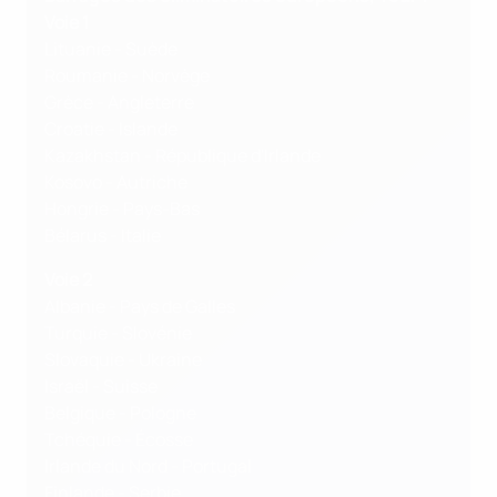
Voie 1
Lituanie - Suède
Roumanie - Norvège
Grèce - Angleterre
Croatie - Islande
Kazakhstan - République d'Irlande
Kosovo - Autriche
Hongrie - Pays-Bas
Bélarus - Italie
Voie 2
Albanie - Pays de Galles
Turquie - Slovénie
Slovaquie - Ukraine
Israël - Suisse
Belgique - Pologne
Tchéquie - Écosse
Irlande du Nord - Portugal
Finlande - Serbie