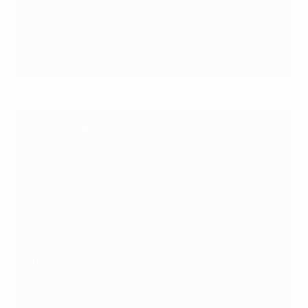
Les rencontres se disputeront les 7 et 13 octobre
2026, horaires à confirmer. Les premières équipes
nommées accueilleront le match aller.
Barrages des éliminatoires européens, Tour 2
Slovaquie/Ukraine - Grèce/Angleterre
Finlande/Serbie - Bélarus/Italie
Irlande du Nord/Portugal - Croatie/Islande
Albanie/Pays de Galles - Roumanie/Norvège
Israël/Suisse - Kosovo/Autriche
Tchéquie/Écosse - Lituanie/Suède
Belgique/Pologne - Kazakhstan/République
d'Irlande
Turquie/Slovénie - Hongrie/Pays-Bas
Les matches aller-retour se disputeront les 26