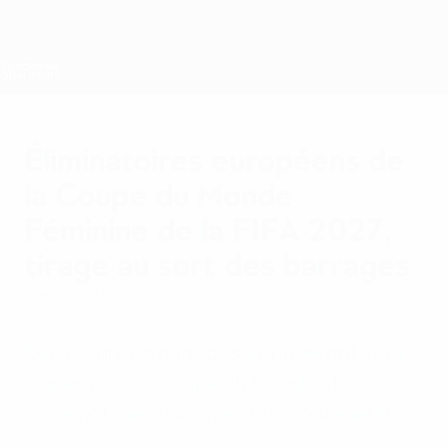
Passer
au
contenu
Nations League &amp; EURO féminin
Obtenir
principal
Scores &amp; stats foot en direct
Women’s European Qualifiers
Éliminatoires européens de
la Coupe du Monde
Féminine de la FIFA 2027,
tirage au sort des barrages
mercredi 17 juin 2026
Deux tours de barrages attribueront sept
places pour la Coupe du Monde et une
place pour les barrages interconfédéraux.