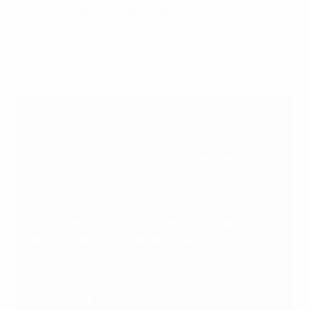
second tour des barrages se qualifie pour les barrages
interconfédéraux de la Coupe du Monde. Le
représentant européen entrera directement en lice
lors de la seconde phase des barrages
interconfédéraux en février 2027.
Les barragistes
Tour 1, Voie 1
e
e
Têtes de série (équipes classées 2
et 3
de la
Ligue A)
: Angleterre, Norvège, Pays-Bas, Italie,
République d’Irlande, Suède, Islande, Autriche
Non-têtes de série (vainqueures de groupe et
deux meilleures deuxièmes de la Ligue C)
:
Hongrie, Grèce, Roumanie, Bélarus, Kosovo,
Lituanie, Croatie, Kazakhstan
Tour 1, Voie 2