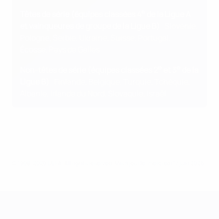
e
Têtes de série (équipes classées 4
de la Ligue A
et vainqueures de groupe de la Ligue B)
: Slovénie,
Pologne, Serbie, Ukraine, Suisse, Portugal,
Écosse, Pays de Galles
e
e
Non-têtes de série (équipes classées 2
et 3
de la
Ligue B)
: Finlande, Belgique, Turquie, Tchéquie,
Albanie, Irlande du Nord, Slovaquie, Israël
© 1998-2026 UEFA. All rights reserved.
Mis à jour le: mercredi 17 juin 2026
Women’s European Qualifiers