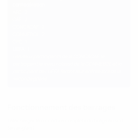
confédération
AFC : 2
CAF : 2
CONCACAF : 2
CONMEBOL : 2
OFC : 1
UEFA : 1
Les deux participants de la CONCACAF, le
participant le mieux classé de la CONMEBOL et le
participant de l’UEFA feront leur entrée lors de la
seconde phase.
Fonctionnement des barrages
Télécharger la procédure complète du tirage au sort
(en anglais)