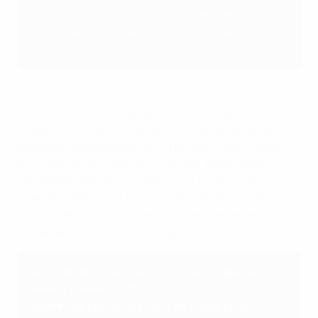
novembre et 5 décembre 2026, horaires à
confirmer. La première équipe nommée
accueillera au match aller.
Alors que les quatre vainqueures de la Ligue A
(Danemark, France, Allemagne et Espagne) se sont
qualifiées directement pour la phase finale au Brésil,
du 24 juin au 25 juillet 2027, les sept autres billets
européens ainsi qu’une place pour les barrages
interconfédéraux de février se décideront lors de
confrontations en octobre et novembre/décembre,
toutes définies lors de ce tirage au sort.
Éliminatoires européens pour la Coupe du
Monde Féminine 2027
Nombre de places de l’UEFA en phase finale : 11