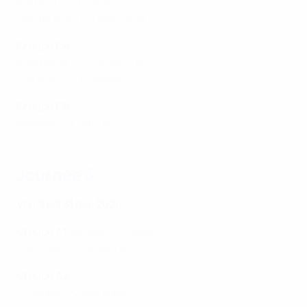
Andorre 0-3 Grèce
Monténégro 5-1 Îles Féroé
Groupe C4
Roumanie 1-0 Kazakhstan
Bulgarie 2-3 Arménie
Groupe C5
Albanie 2-0 Estonie
Journée 3
Vendredi 31 mai 2024
Groupe A1
Norvège 0-1 Italie
Pays-Bas 1-0 Finlande
Groupe A2
Tchéquie 1-2 Belgique