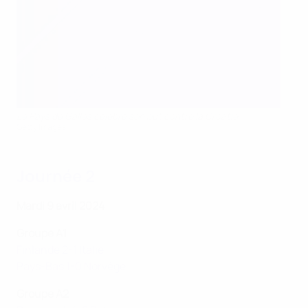
Le Pays de Galles célèbre son but contre la Croatie
Getty Images
Journée 2
Mardi 9 avril 2024
Groupe A1
Finlande 2-1 Italie
Pays-Bas 1-0 Norvège
Groupe A2