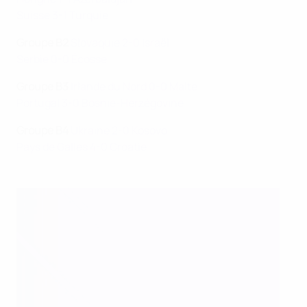
Suisse 3-1 Turquie
Groupe B2
Slovaquie 2-0 Israël
Serbie 0-0 Écosse
Groupe B3
Irlande du Nord 0-0 Malte
Portugal 3-0 Bosnie-Herzégovine
Groupe B4
Ukraine 2-0 Kosovo
Pays de Galles 4-0 Croatie