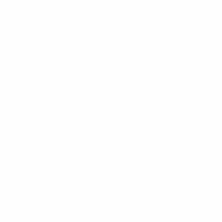
Groupe C5
Albanie 3-1 Luxembourg
Journée 5
Vendredi 12 juillet 2024
Groupe A1
Finlande 1-1 Norvège
Pays-Bas 0-0 Italie
Groupe A2
Tchèque 2-1 Espagne
Belgique 0-3 Danemark
Groupe A3
Angleterre 2-1 République d'Irlande
France 2-1 Suède