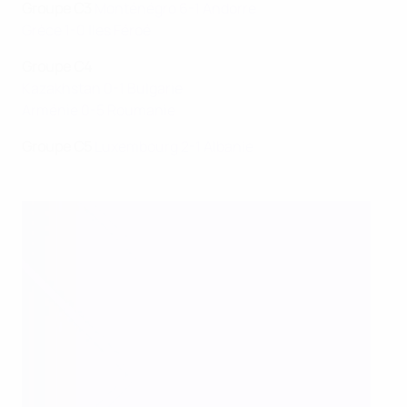
Groupe C3
Monténégro 6-1 Andorre
Grèce 1-0 Iles Féroé
Groupe C4
Kazakhstan 0-1 Bulgarie
Arménie 0-5 Roumanie
Groupe C5
Luxembourg 2-1 Albanie