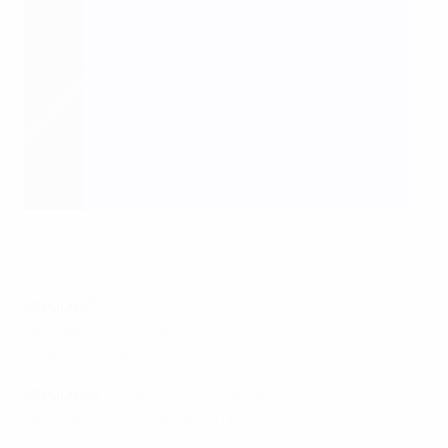
Malte fête son point remporté en Irlande du Nord
Getty Images
Groupe C
1
Géorgie 2-2 Lituanie
Chypre 0-3 Bélarus
Groupe C2
Slovénie 2-0 Moldavie
Lettonie 4-3 Macédoine du Nord