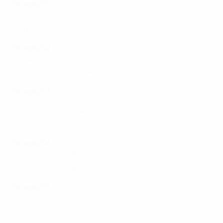
Groupe C1
Géorgie 0-2 Bélarus
Chypre 1-2 Lituanie
Groupe C2
Macédoine du Nord 1-2
Moldavie 0-5 Slovénie
Groupe C3
Îles Féroé 2-1 Monténégro
Grèce 6-0 Andorre
Groupe C4
Kazakhstan 0-3 Roumanie
Arménie 1-3 Bulgarie
Groupe C5
Luxembourg 1-1 Estonie