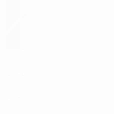
L'Allemagne a battu l'Islande 3-1 à Aix-la-Chapelle AFP via
Getty Images
Groupe B1
Azerbaïdjan 0-4 Suisse
Turquie 2-1 Hongrie
Groupe B2
Israël 2-4 Serbie
Écosse 1-0 Slovaquie