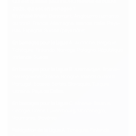
Qui est qualifié pour l'EURO féminin de l'UEFA
2025, qui est en barrages ?
En phase finale
: Danemark, Angleterre (tenante
du titre), France, Allemagne, Islande, Italie, Pays-
Bas, Espagne, Suisse (pays hôte)
En barrages pour la Ligue A
: Autriche, Belgique,
Tchéquie, Finlande, Norvège, Pologne, République
d'Irlande, Suède
En barrages pour la Ligue B
: Azerbaïdjan, Bosnie-
Herzégovine, Croatie, Hongrie, Irlande du Nord,
Portugal, Écosse, Serbie, Slovaquie, Turquie,
Ukraine, Pays de Galles
En barrages pour la Ligue C
: Albanie, Bélarus,
Géorgie, Grèce, Luxembourg, Monténégro,
Roumanie, Slovénie
Relégation de la Ligue A
: Tchéquie, Finlande,