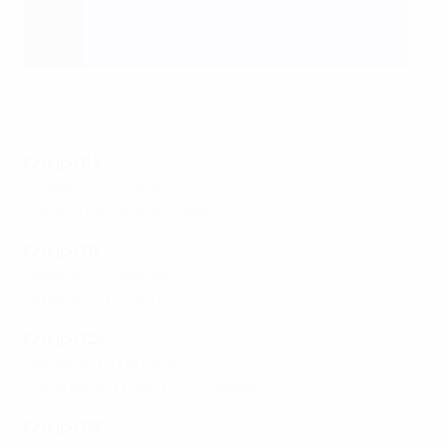
L'Irlande du Nord a gagné en Bosnie-Herzégovine Fedja
Krvavac
Groupe B4
Croatie 1-0 Ukraine
Kosovo 0-6 Pays de Galles
Groupe C1
Bélarus 3-0 Géorgie
Lituanie 1-0 Chypre
Groupe C2
Moldavie 0-1 Lettonie
Macédoine du Nord 0-1 Slovénie
Groupe C3