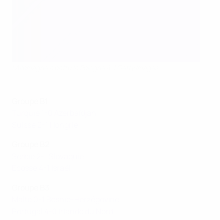
L'Allemagne a battu la Pologne 4-1 Getty Images
Groupe B1
Turquie 1-0 Azerbaïdjan
Suisse 2-1 Hongrie
Groupe B2
Serbie 2-1 Slovaquie
Écosse 4-1 Israël
Groupe B3
Malte 0-1 Bosnie-Herzégovine
Portugal 4-0 Irlande du Nord