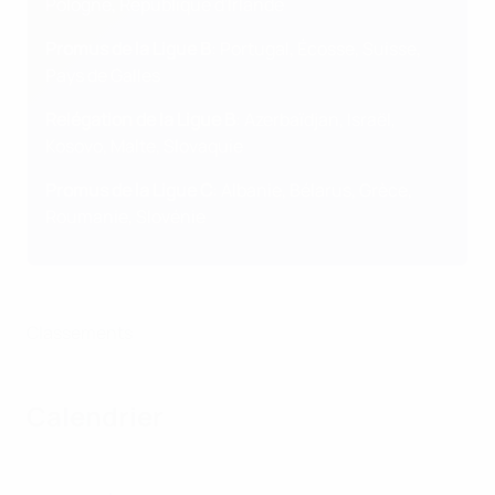
Pologne, République d'Irlande
Promus de la Ligue B
: Portugal, Écosse, Suisse,
Pays de Galles
Relégation de la Ligue B
: Azerbaïdjan, Israël,
Kosovo, Malte, Slovaquie
Promus de la Ligue C
: Albanie, Bélarus, Grèce,
Roumanie, Slovénie
Classements
Calendrier