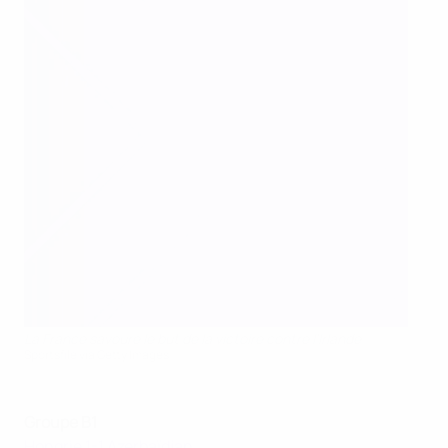
La France savoure le but de la victoire contre l'Irlande
Sportsfile via Getty Images
Groupe B
1
Hongrie 1-1 Azerbaïdjan