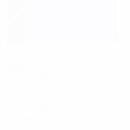
L'Italie se qualifie en battant la Finlande Getty Images
Groupe A2
Espagne 2-0 Belgique
Danemark 2-0 Tchéquie
Groupe A3
Suède 0-0 Angleterre
République d'Irlande 3-1 France
Groupe A4
Allemagne 4-0 Autriche