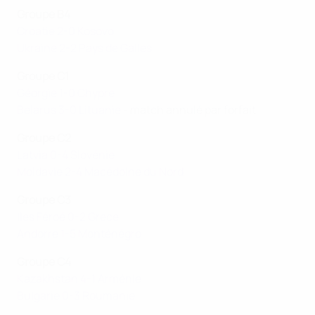
Groupe B4
Croatie 2-0 Kosovo
Ukraine 2-2 Pays de Galles
Groupe C1
Géorgie 1-0 Chypre
Belarus 3-0 Lituanie
- match annulé par forfait
Groupe C2
Latvia 0-4 Slovénie
Moldavie 2-4 Macédoine du Nord
Groupe C3
Iles Féroé 0-2 Grèce
Andorre 1-5 Monténégro
Groupe C4
Kazakhstan 4-1 Arménie
Bulgarie 0-3 Roumanie