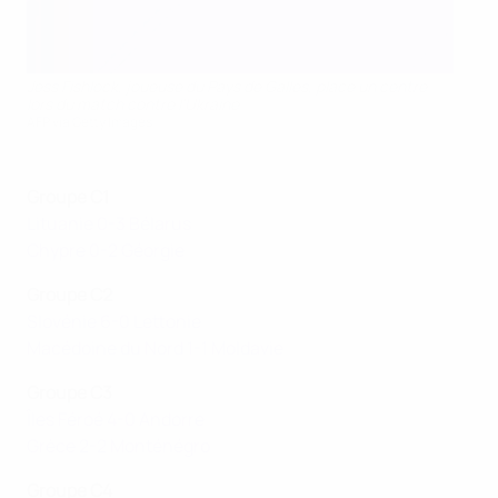
Jess Fishlock, joueuse du Pays de Galles, place un centre
lors du match contre l'Ukraine
AFP via Getty Images
Groupe C1
Lituanie 0-3 Bélarus
Chypre 0-2 Géorgie
Groupe C2
Slovénie 6-0 Lettonie
Macédoine du Nord 1-1 Moldavie
Groupe C3
Îles Féroé 4-0 Andorre
Grèce 2-2 Monténégro
Groupe C4