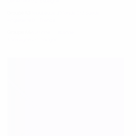
Danemark 02- Espagne
Groupe A3
République d'Irlande 0-3 Suède
Angleterre 0-1 France
Groupe A4
Autriche 1-1 Islande
Allemagne 4-1 Pologne