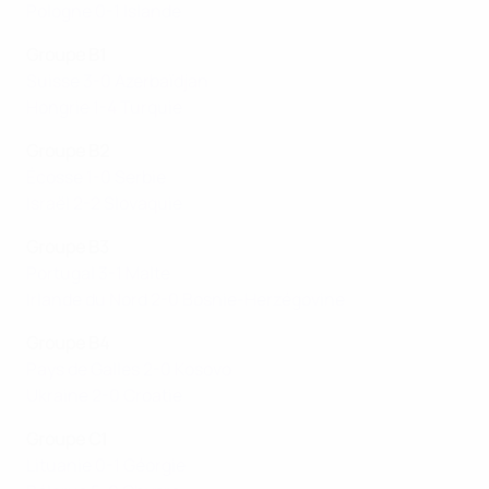
Pologne 0-1 Islande
Groupe B1
Suisse 3-0 Azerbaïdjan
Hongrie 1-4 Turquie
Groupe B2
Écosse 1-0 Serbie
Israël 2-2 Slovaquie
Groupe B3
Portugal 3-1 Malte
Irlande du Nord 2-0 Bosnie-Herzégovine
Groupe B4
Pays de Galles 2-0 Kosovo
Ukraine 2-0 Croatie
Groupe C1
Lituanie 0-1 Géorgie