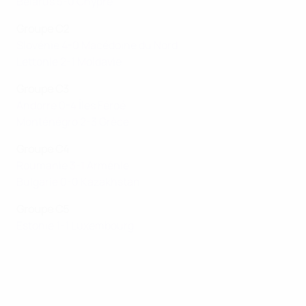
Bélarus 5-0 Chypre
Groupe C2
Slovénie 4-0 Macédoine du Nord
Lettonie 2-1 Moldavie
Groupe C3
Andorre 0-4 Îles Féroé
Monténégro 2-3 Grèce
Groupe C4
Roumanie 3-1 Arménie
Bulgarie 0-0 Kazakhstan
Groupe C5
Estonie 1-1 Luxembourg