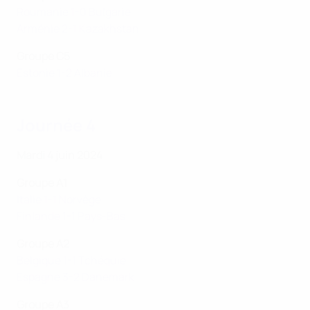
Roumanie 1-0 Bulgarie
Arménie 2-1 Kazakhstan
Groupe C5
Estonie 1-2 Albanie
Journée 4
Mardi 4 juin 2024
Groupe A1
Italie 1-1 Norvège
Finlande 1-1 Pays-Bas
Groupe A2
Belgique 1-1 Tchéquie
Espagne 3-2 Danemark
Groupe A3