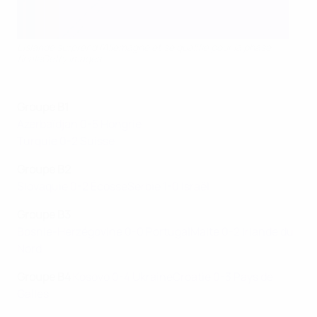
L'Islande surprend l'Allemagne et se qualifie pour la phase
finaleGetty Images
Groupe B1
Azerbaïdjan 0-5 Hongrie
Turquie 0-2 Suisse
Groupe B2
Slovaquie 0-2 Écosse
Serbie 1-0 Israël
Groupe B3
Bosnie-Herzégovine 0-0 Portugal
Malte 0-2 Irlande du
Nord
Groupe B4
Kosovo 0-4 Ukraine
Croatie 0-3 Pays de
Galles