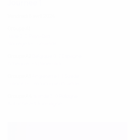
Journée 1
Vendredi 5 avril 2024
Groupe A1
Italie 2-0 Pays-Bas
Norvège 4-0 Finlande
Groupe A2
Belgique 0-7 Espagne
Tchéquie 1-3 Danemark
Groupe A3
Angleterre 1-1 Suède
France 1-0 République d'Irlande
Groupe A4
Islande 3-0 Pologne
Autriche 2-3 Allemagne