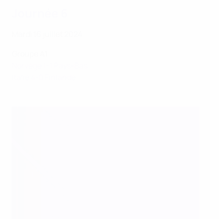
Journée 6
Mardi 16 juillet 2024
Groupe A1
Norvège 1-1 Pays-Bas
Italie 4-0 Finlande