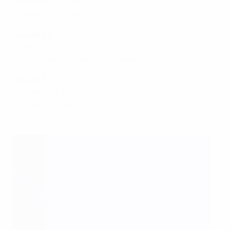
Danemark 4-2 Belgique
Espagne 3-1 Tchéquie
Groupe A3
Suède 0-1 France
République d'Irlande 0-2 Angleterre
Groupe A4
Allemagne 3-1 Islande
Pologne 1- 3 Autriche