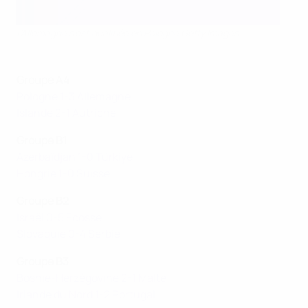
L'Allemagne s'est qualifiée en Pologne Getty Images
Groupe A4
Pologne 1-3 Allemagne
Islande 2-1 Autriche
Groupe B1
Azerbaïdjan 1-0 Türkiye
Hongrie 1-0 Suisse
Groupe B2
Israël 0-5 Ecosse
Slovaquie 0-4 Serbie
Groupe B3
Bosnie-Herzégovine 2-1 Malte
Irlande du Nord 1-2 Portugal