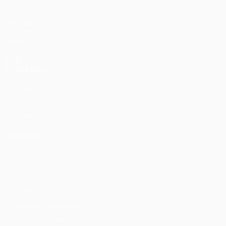
Matches
Infos
Tirages
Histoire
Équipes
À propos
VOIR
ÉGALEMENT
fr.UEFA.com
Fondation
UEFA pour
l'enfance
LANGUES
Français
English
Français
Deutsch
Русский
Español
Italiano
Português
Vie privée
Conditions d'utilisation
Politique de cookies