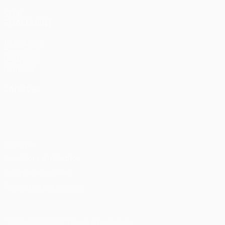
VOIR
ÉGALEMENT
fr.UEFA.com
Fondation
UEFA pour
l'enfance
LANGUES
Français
English
Français
Deutsch
Русский
Español
Italiano
Português
Vie privée
Conditions d'utilisation
Politique de cookies
Paramètres des cookies
© 1998-2026 UEFA. Tous droits réservés.