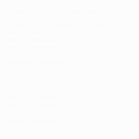
Deuxième tour de qualification
Tirage au sort : 4 septembre, Nyon (date sous
réserve de modification)
Aller : 23 septembre
Retour : 30 septembre
Huitièmes de finale
Tirage au sort : 2 octobre, Nyon (date sous réserve
de modification), détermine le tableau complet de
la phase à élimination directe
Aller : 28/29 octobre
Retour : 10/11 novembre
Quarts de finale
Aller : 3/4 février