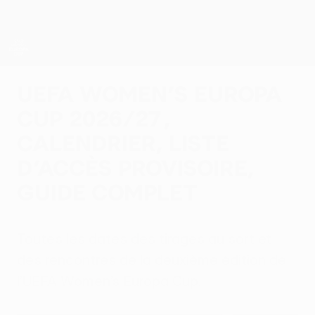
Passer
au
contenu
principal
UEFA Women’s Europa Cup
UEFA Women’s Europa
Cup 2026/27 ,
calendrier, liste
d’accès provisoire,
guide complet
Toutes les dates des tirages au sort et
des rencontres de la deuxième édition de
l’UEFA Women’s Europa Cup.