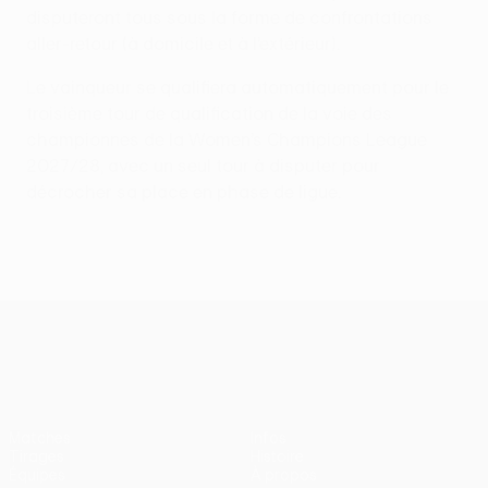
disputeront tous sous la forme de confrontations
aller-retour (à domicile et à l’extérieur).
Le vainqueur se qualifiera automatiquement pour le
troisième tour de qualification de la voie des
championnes de la Women’s Champions League
2027/28, avec un seul tour à disputer pour
décrocher sa place en phase de ligue.
UEFA Women’s Europa Cup
Matches
Infos
Tirages
Histoire
Équipes
À propos