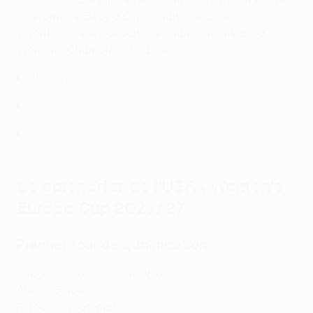
en Women’s Europa Cup, tandis que 31 autres y
seront reversées depuis les qualifications de la
Women’s Champions League.
UEFA Women’s Europa Cup
Liste d’accès provisoire : qui entre en lice, et quand
Calendrier du football féminin de l’UEFA 2026/27
Le calendrier de l’UEFA Women’s
Europa Cup 2026/27
Premier tour de qualification
Tirage au sort : 11 août, Nyon
Aller : 26 août
Retour : 2 septembre