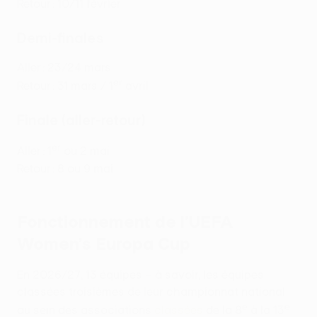
Retour : 10/11 février
Demi-finales
Aller : 23/24 mars
er
Retour : 31 mars / 1
avril
Finale (aller-retour)
er
Aller : 1
ou 2 mai
Retour : 8 ou 9 mai
Fonctionnement de l’UEFA
Women’s Europa Cup
En 2026/27, 13 équipes – à savoir, les équipes
classées troisièmes de leur championnat national
e
e
au sein des associations
classées
de la 8
à la 13