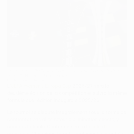
La saison 2026/27 sera la deuxième sous la formule de la
nouvelle Women’s Europa Cup
UEFA via Getty Images
L’
UEFA Women’s Europa Cup
2026/27 sera la
deuxième édition de la compétition et suivra la même
formule que l’édition inaugurale 2025/26.
Le tournoi se dispute intégralement sous la forme de
confrontations aller-retour à élimination directe, y
compris la finale. Conformément à la
liste d’accès
provisoire
, 13 équipes feront directement leur entrée