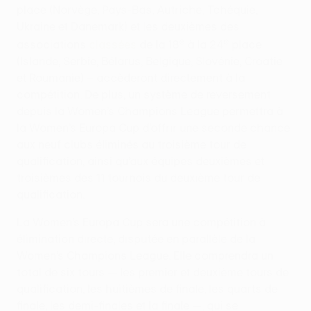
place (Norvège, Pays-Bas, Autriche, Tchéquie,
Ukraine et Danemark) et les deuxièmes des
e
e
associations
classées
de la 18
à la 24
place
(Islande, Serbie, Bélarus, Belgique, Slovénie, Croatie
et Roumanie) – accèderont directement à la
compétition. De plus, un système de reversement
depuis la Women’s Champions League permettra à
la Women’s Europa Cup d’offrir une seconde chance
aux neuf clubs éliminés au troisième tour de
qualification, ainsi qu’aux équipes deuxièmes et
troisièmes des 11 tournois du deuxième tour de
qualification.
La Women’s Europa Cup sera une compétition à
élimination directe, disputée en parallèle de la
Women’s Champions League. Elle comprendra un
total de six tours — les premier et deuxième tours de
qualification, les huitièmes de finale, les quarts de
finale, les demi-finales et la finale —, qui se