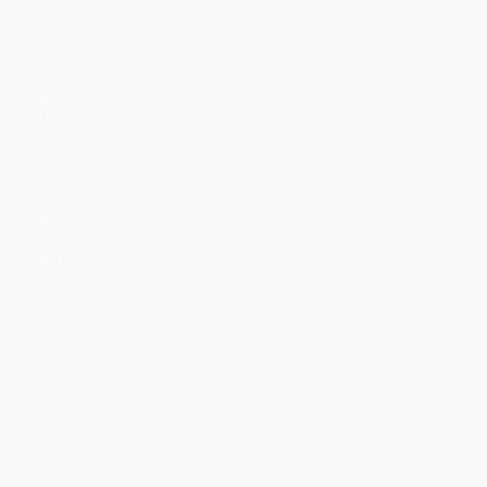
Matches
Infos
Tirages
Histoire
Équipes
À propos
VOIR
ÉGALEMENT
fr.UEFA.com
Fondation
UEFA pour
l'enfance
LANGUES
Français
English
Français
Deutsch
Русский
Español
Italiano
Português
Vie privée
Conditions d'utilisation
Politique de cookies
Paramètres des cookies