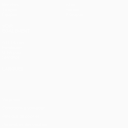
Matches
Infos
Tirages
Histoire
Équipes
À propos
VOIR
ÉGALEMENT
fr.UEFA.com
Fondation
UEFA pour
l'enfance
LANGUES
Français
English
Français
Deutsch
Русский
Español
Italiano
Português
Vie privée
Conditions d'utilisation
Politique de cookies
Paramètres des cookies