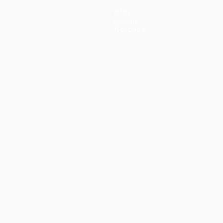
Infos
Histoire
À propos
ano
Português