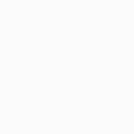
Matches
Tirages
Équipes
VOIR ÉGALEMENT
fr.UEFA.com
Fondation UEFA pour l'enfance
LANGUES
Français
English
Français
Deutsch
Русский
Español
Itali
Vie privée
Conditions d'utilisation
Politique de cookies
Paramètres des cookies
© 1998-2026 UEFA. Tous droits réservés.