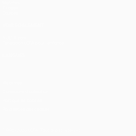
Matches
Tirages
Équipes
VOIR ÉGALEMENT
fr.UEFA.com
Fondation UEFA pour l'enfance
LANGUES
Français
English
Français
Deutsch
Русский
Español
Itali
Vie privée
Conditions d'utilisation
Politique de cookies
Paramètres des cookies
© 1998-2026 UEFA. Tous droits réservés.