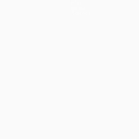
Infos
Histoire
À propos
ano
Português