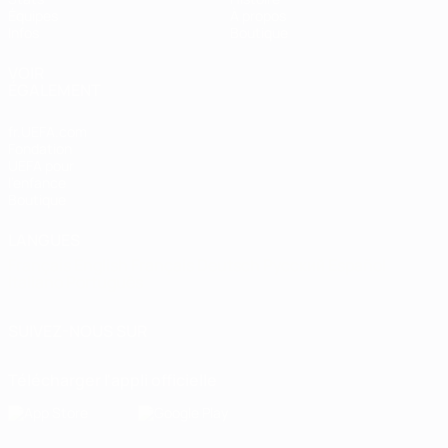
Équipes
À propos
Infos
Boutique
VOIR
ÉGALEMENT
fr.UEFA.com
Fondation
UEFA pour
l'enfance
Boutique
LANGUES
Français
English
Français
Deutsch
Русский
Español
Italiano
Português
SUIVEZ-NOUS SUR
Télécharger l'appli officielle