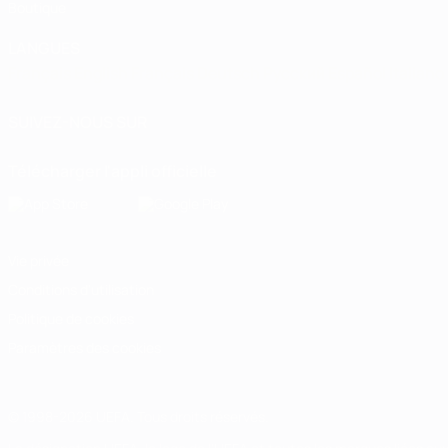
Boutique
LANGUES
Français
English
Français
Deutsch
Русский
Español
Italiano
SUIVEZ-NOUS SUR
Télécharger l'appli officielle
Vie privée
Conditions d'utilisation
Politique de cookies
Paramètres des cookies
© 1998-2026 UEFA. Tous droits réservés.