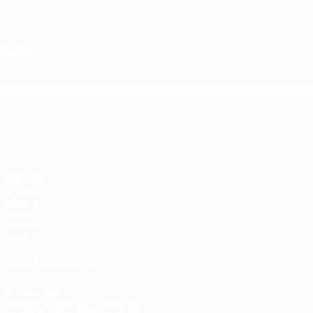
Passer
au
contenu
Nations League &amp; EURO féminin
principal
Scores &amp; stats foot en direct
EURO féminin
EURO féminin
Matches
Groupes
UEFA.tv
Stats
Équipes
Infos
VOIR ÉGALEMENT
fr.UEFA.com
Fondation UEFA pour l'enfance