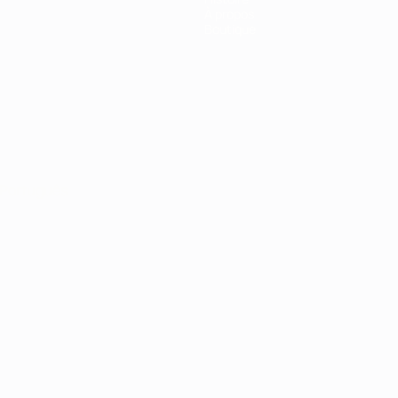
À propos
Boutique
Português