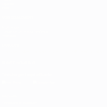
Équipes
Infos
VOIR ÉGALEMENT
fr.UEFA.com
Fondation UEFA pour l'enfance
Boutique
LANGUES
Français
English
Français
Deutsch
Русский
Español
Italiano
SUIVEZ-NOUS SUR
Télécharger l'appli officielle
Vie privée
Conditions d'utilisation