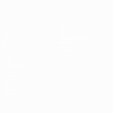
EURO féminin
Matches
Jeux
Groupes
Billets
UEFA.tv
Guide de l'évènement
Stats
Histoire
Équipes
À propos
Infos
Boutique
VOIR
ÉGALEMENT
fr.UEFA.com
Fondation
UEFA pour
l'enfance
Boutique
LANGUES
Français
English
Français
Deutsch
Русский
Español