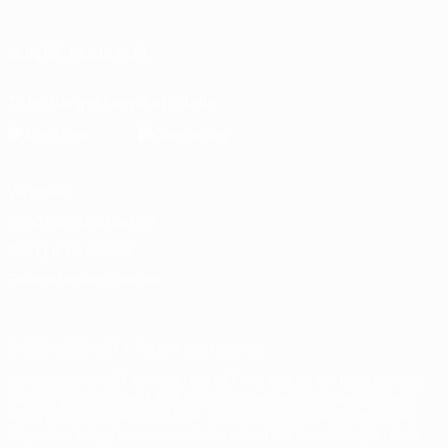
Italiano
Português
SUIVEZ-NOUS SUR
Télécharger l'appli officielle
Vie privée
Conditions d'utilisation
Politique de cookies
Paramètres des cookies
© 1998-2026 UEFA. Tous droits réservés.
La désignation UEFA, le logo de l'UEFA et toutes les marques liées
aux compétitions de l'UEFA sont protégés en tant que marques
et/ou droits d'auteur de l'UEFA. Toute utilisation de ces marques
déposées à des fins commerciales est interdite. L'utilisation de la