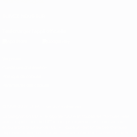
Italiano
Português
SUIVEZ-NOUS SUR
Télécharger l'appli officielle
Vie privée
Conditions d'utilisation
Politique de cookies
Paramètres des cookies
© 1998-2026 UEFA. Tous droits réservés.
La désignation UEFA, le logo de l'UEFA et toutes les marques liées
aux compétitions de l'UEFA sont protégés en tant que marques
et/ou droits d'auteur de l'UEFA. Toute utilisation de ces marques
déposées à des fins commerciales est interdite. L'utilisation de la