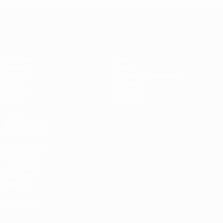
EURO féminin
Matches
Jeux
Groupes
Billets
UEFA.tv
Guide de l'évènement
Stats
Histoire
Équipes
À propos
Infos
Boutique
VOIR
ÉGALEMENT
fr.UEFA.com
Fondation
UEFA pour
l'enfance
Boutique
LANGUES
Français
English
Français
Deutsch
Русский
Español