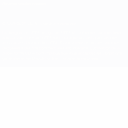
Paramètres des cookies
© 1998-2026 UEFA. Tous droits réservés.
La désignation UEFA, le logo de l'UEFA et toutes les marques liées
aux compétitions de l'UEFA sont protégés en tant que marques
et/ou droits d'auteur de l'UEFA. Toute utilisation de ces marques
déposées à des fins commerciales est interdite. L'utilisation de la
plate-forme UEFA.com implique que vous acceptez les Conditions
générales et les Dispositions en matière de vie privée.