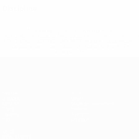
Discipline
* Suspendue jusqu'à nouvel ordre. <a
href='https://fr.uefa.com/insideuefa/mediaservices/media
148df3adfcb7-1e200e38ed6f-1000--fifa-uefa-suspendem-
equipas-e-seleccoes-russas-de-todas-as-prov/' >En
savoir plus</a>
EURO féminin
Matches
Jeux
Groupes
Billets
UEFA.tv
Guide de l'évènement
Stats
Histoire
Équipes
À propos
Infos
Boutique
VOIR
ÉGALEMENT