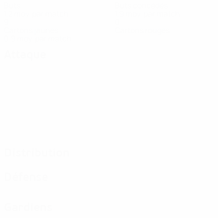
Buts
Buts concédés
1,2 moy. par match
1,9 moy. par match
9
0
Cartons jaunes
Cartons rouges
0,9 moy. par match
Attaque
Distribution
Défense
Gardiens