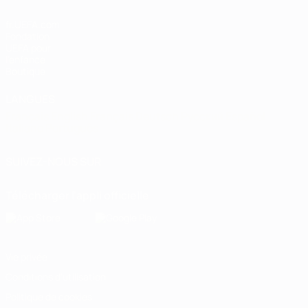
fr.UEFA.com
Fondation
UEFA pour
l'enfance
Boutique
LANGUES
Français
English
Français
Deutsch
Русский
Español
Italiano
Português
SUIVEZ-NOUS SUR
Télécharger l'appli officielle
Vie privée
Conditions d'utilisation
Politique de cookies