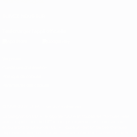
Italiano
Português
SUIVEZ-NOUS SUR
Télécharger l'appli officielle
Vie privée
Conditions d'utilisation
Politique de cookies
Paramètres des cookies
© 1998-2026 UEFA. Tous droits réservés.
La désignation UEFA, le logo de l'UEFA et toutes les marques liées
aux compétitions de l'UEFA sont protégés en tant que marques
et/ou droits d'auteur de l'UEFA. Toute utilisation de ces marques
déposées à des fins commerciales est interdite. L'utilisation de la