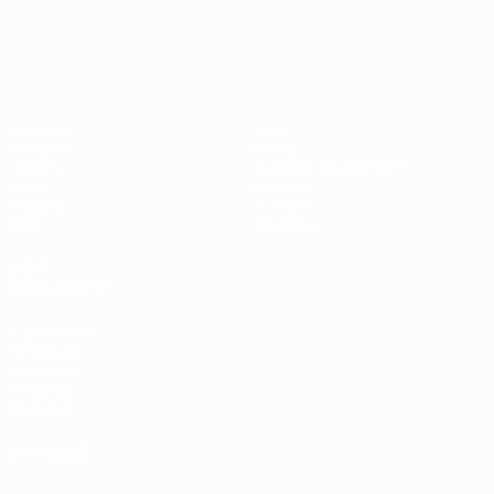
EURO féminin
Matches
Jeux
Groupes
Billets
UEFA.tv
Guide de l'évènement
Stats
Histoire
Équipes
À propos
Infos
Boutique
VOIR
ÉGALEMENT
fr.UEFA.com
Fondation
UEFA pour
l'enfance
Boutique
LANGUES
Français
English
Français
Deutsch
Русский
Español