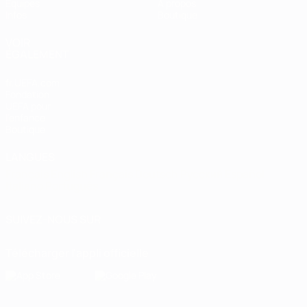
Équipes
À propos
Infos
Boutique
VOIR
ÉGALEMENT
fr.UEFA.com
Fondation
UEFA pour
l'enfance
Boutique
LANGUES
Français
English
Français
Deutsch
Русский
Español
Italiano
Português
SUIVEZ-NOUS SUR
Télécharger l'appli officielle