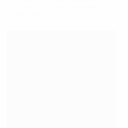
été recyclés ou surcyclés, et
0 % des déchets
ont été
envoyés en décharge.