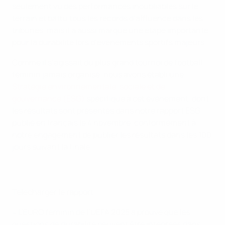
seulement vu des performances inoubliables sur le
terrain et battu tous les records d’affluence dans les
tribunes, mais il a aussi marqué une étape importante
pour la durabilité lors d’événements sportifs majeurs.
Comme il s’agissait du plus grand tournoi de football
féminin jamais organisé, nous avons établi une
Stratégie environnementale, sociale et de
gouvernance (ESG)
spécifique à cet événement, dont
les résultats sont présentés dans notre rapport ESG,
publié en français le 4 novembre, conformément à
notre engagement de publier les résultats dans les 100
jours suivant la finale.
Télécharger le rapport
« L’EURO féminin de l’UEFA 2025 a prouvé que les
questions de durabilité peuvent être intégrées dans