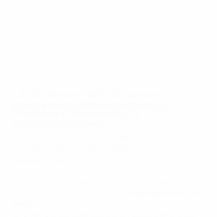
« L’EURO féminin de l’UEFA 2025 a prouvé que
les questions de durabilité peuvent être
Réduire l’impact environnemental
intégrées dans tous les aspects d’un
événement sportif majeur. »
Nous avons mis en place 34 mesures de réduction des
émissions de carbone pour l’EURO féminin de l’UEFA
Michele Uva, directeur exécutif
2025, couvrant l’action climatique, la durabilité des
Durabilité sociale et
infrastructures et l’économie circulaire.
environnementale de l’UEFA
Ces mesures ont réduit radicalement l’impact
environnemental du tournoi :
87 % des détenteurs de
billets
ont utilisé des moyens de transport durables,
70 % des éléments d’habillage et de signalétique
ont