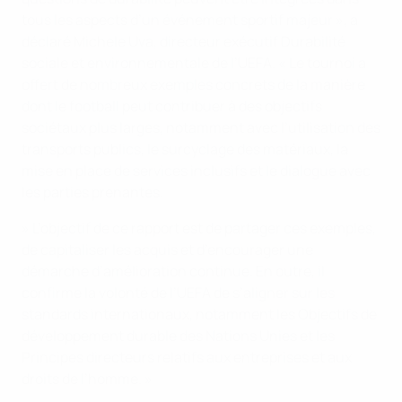
tous les aspects d’un événement sportif majeur », a
déclaré Michele Uva, directeur exécutif Durabilité
sociale et environnementale de l’UEFA. « Le tournoi a
offert de nombreux exemples concrets de la manière
dont le football peut contribuer à des objectifs
sociétaux plus larges, notamment avec l’utilisation des
transports publics, le surcyclage des matériaux, la
mise en place de services inclusifs et le dialogue avec
les parties prenantes.
» L’objectif de ce rapport est de partager ces exemples,
de capitaliser les acquis et d’encourager une
démarche d’amélioration continue. En outre, il
confirme la volonté de l’UEFA de s’aligner sur les
standards internationaux, notamment les Objectifs de
développement durable des Nations Unies et les
Principes directeurs relatifs aux entreprises et aux
droits de l’homme. »