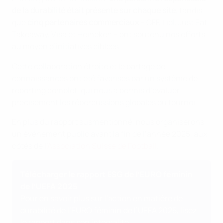
de la durabilité était présente sur chaque site
, tandis
que
cinq partenaires commerciaux
– CFF, Lidl, Just Eat
Takeaway, Visa et Heineken – ont soutenu nos efforts
au moyen d’initiatives ciblées.
Cette collaboration étroite et le partage de
connaissances ont été favorisés par un système de
reporting complet, qui nous a permis d’évaluer
précisément les répercussions globales du tournoi.
En plus du rapport susmentionné, nous organiserons
un événement public avant la fin de l’année 2025, aux
côtés de l’
Association Suisse de Football
.
Télécharger le rapport ESG de l’EURO féminin
de l’UEFA 2025
Pour en savoir plus sur l’action en matière de
durabilité de l’EURO féminin de l’UEFA 2025, lisez
le rapport dans son intégralité.