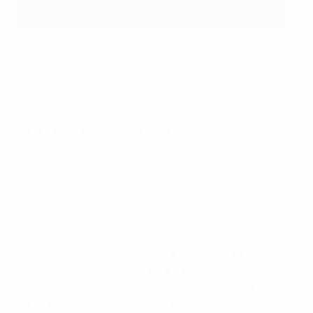
Les détenteurs de billets ont par ailleurs bénéficié d’un
accès gratuit aux transports publics dans toute la Suisse les
jours de match afin d’encourager les déplacements
durables.
UEFA via Getty Images
Favoriser l’inclusion et l'accessibilité
Pour mettre l’humain au centre de l’EURO féminin
2025, nous avons travaillé tout au long du tournoi à
prévenir et combattre la discrimination, préserver les
droits individuels et promouvoir la diversité et
l’inclusion.
Parmi les moments forts,
1217 supporters ont utilisé le
service de commentaires en audiodescription
, qui était
proposé lors de tous les matches. Au total,
1384 billets
pour spectateurs en situation de handicap
ont été