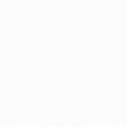
Boutique
SUIVEZ-NOUS SUR
Télécharger l'appli officielle
Vie privée
Conditions d'utilisation
Politique de cookies
Paramètres des cookies
© 1998-2026 UEFA. Tous droits réservés.
La désignation UEFA, le logo de l'UEFA et toutes les marques liées
aux compétitions de l'UEFA sont protégés en tant que marques
et/ou droits d'auteur de l'UEFA. Toute utilisation de ces marques
déposées à des fins commerciales est interdite. L'utilisation de la
plate-forme UEFA.com implique que vous acceptez les Conditions