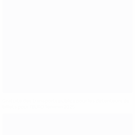
Gratuité des transports publics pour les détenteurs de
billets pour l’EURO féminin 2025