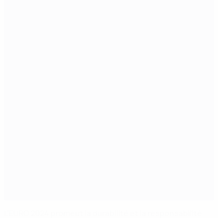
L’EURO 2024 promeut la durabilité et la responsabilité