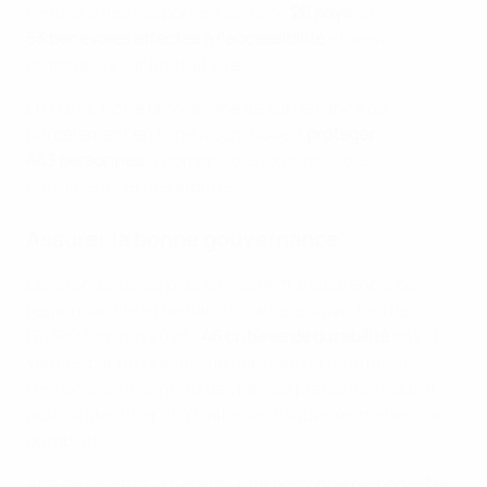
vendus à des supporters issus de
20 pays
, et
53 bénévoles affectés à l’accessibilité
étaient
disponibles sur les huit sites.
En outre, notre programme de surveillance du
harcèlement en ligne a contribué à
protéger
443 personnes
, y compris des joueuses, des
entraîneurs et des arbitres.
Assurer la bonne gouvernance
Les standards les plus élevés de transparence, de
responsabilité et de fiabilité ont été suivis lors de
l’EURO féminin 2025 :
46 critères de durabilité
ont été
vérifiés par un organisme tiers lors du tournoi, et
l’engagement continu des parties prenantes nous a
aidés à identifier et à traiter les risques en matière de
durabilité.
Afin de garantir la fiabilité,
une personne responsable