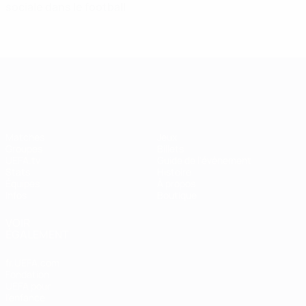
sociale dans le football
EURO féminin
Matches
Jeux
Groupes
Billets
UEFA.tv
Guide de l'évènement
Stats
Histoire
Équipes
À propos
Infos
Boutique
VOIR
ÉGALEMENT
fr.UEFA.com
Fondation
UEFA pour
l'enfance