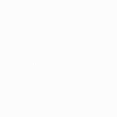
EURO féminin
Matches
Groupes
UEFA.tv
Stats
Équipes
Infos
VOIR ÉGALEMENT
fr.UEFA.com
Fondation UEFA pour l'enfance
Boutique
LANGUES
Français
English
Français
Deutsch
Русский
Español
Italiano
SUIVEZ-NOUS SUR