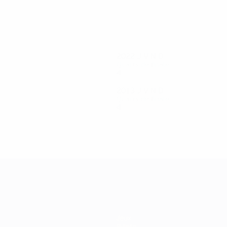
40
Arantza Del Puerto
2022
J
V
N
D
Quarts de finale
4
2
0
2
2013
J
V
N
D
Quarts de finale
4
1
1
2
Jeux
Billets