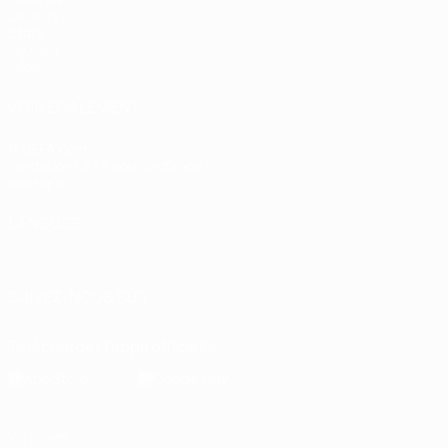
UEFA.tv
Stats
Équipes
Infos
VOIR ÉGALEMENT
fr.UEFA.com
Fondation UEFA pour l'enfance
Boutique
LANGUES
Français
English
Français
Deutsch
Русский
Español
Italiano
SUIVEZ-NOUS SUR
Télécharger l'appli officielle
Vie privée