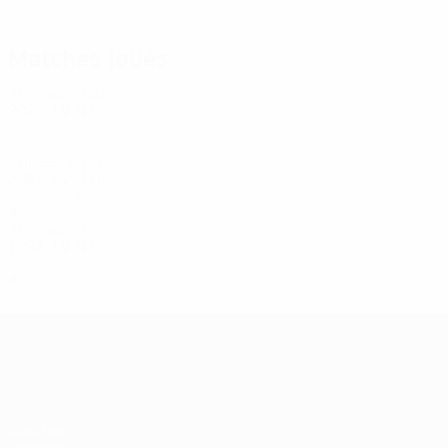
Matches joués
Années 2020
2025
J
V
N
D
Finale
6
5
1
0
Années 2010
2017
J
V
N
D
Quarts de finale
4
1
1
2
Années 90
1997
J
V
N
D
Demi-finales
4
1
1
2
EURO féminin
Matches
Groupes