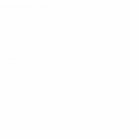
Matches joués
Années 2020
2025
J
V
N
D
Phase de groupes
3
1
0
2
2022
J
V
N
D
Quarts de finale
4
2
1
1
Années 2010
2017
J
V
N
D
Finale
6
6
0
0
2013
J
V
N
D
Phase de groupes - phase finale
3
0
1
2
Années 2000
2009
J
V
N
D
Demi-finales
5
2
1
2
Années 90
1993
J
V
N
D
Quarts de finale
2
0
0
2