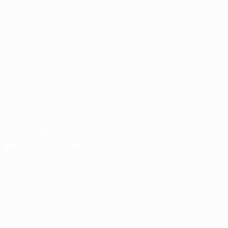
fr.UEFA.com
Fondation
UEFA pour
l'enfance
Boutique
LANGUES
Français
English
Français
Deutsch
Русский
Español
Italiano
Português
SUIVEZ-NOUS SUR
Télécharger l'appli officielle
Vie privée
Conditions d'utilisation
Politique de cookies
Paramètres des cookies