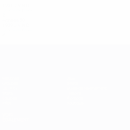
1991
J
V
N
D
Quarts de finale
2
0
1
1
Années 80
1989
J
V
N
D
Quarts de finale
2
0
0
2
EURO féminin
Matches
Jeux
Groupes
Billets
UEFA.tv
Guide de l'évènement
Stats
Histoire
Équipes
À propos
Infos
Boutique
VOIR
ÉGALEMENT