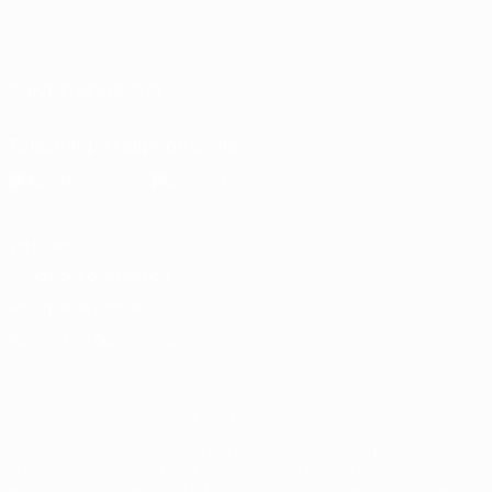
Français
English
Français
Deutsch
Русский
Español
Italiano
Português
SUIVEZ-NOUS SUR
Télécharger l'appli officielle
Vie privée
Conditions d'utilisation
Politique de cookies
Paramètres des cookies
© 1998-2026 UEFA. Tous droits réservés.
La désignation UEFA, le logo de l'UEFA et toutes les marques liées
aux compétitions de l'UEFA sont protégés en tant que marques
et/ou droits d'auteur de l'UEFA. Toute utilisation de ces marques