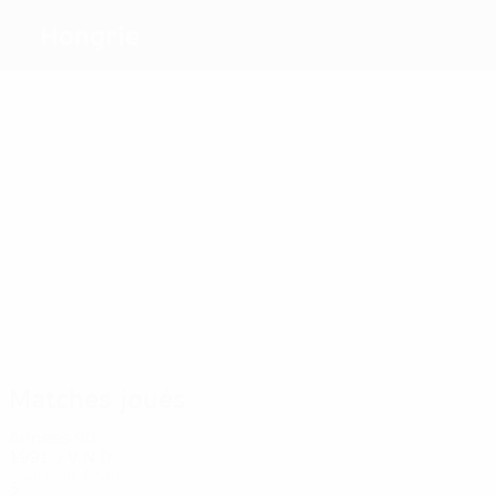
Hongrie
Meilleurs
buteurs
14
10
9
9
8
7
Nagy
Bökk
Pádár
Kern
Vágó
Zeller
Plus grand
nombre de
matches
35
32
32
30
29
Szőcs
Pádár
Kiss
Nagy
Vágó
30
Smuczer
Matches joués
Années 90
1991
J
V
N
D
Quarts de finale
2
0
0
2