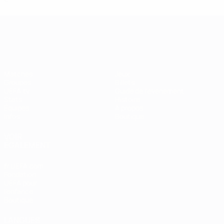
EURO féminin
Matches
Jeux
Groupes
Billets
UEFA.tv
Guide de l'évènement
Stats
Histoire
Équipes
À propos
Infos
Boutique
VOIR
ÉGALEMENT
fr.UEFA.com
Fondation
UEFA pour
l'enfance
Boutique
LANGUES