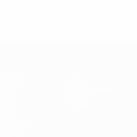
2022
J
V
N
D
Quarts de finale
4
2
0
2
Années 2010
2017
J
V
N
D
Demi-finales
5
2
3
0
EURO féminin
Matches
Jeux
Groupes
Billets
UEFA.tv
Guide de l'évènement
Stats
Histoire
Équipes
À propos
Infos
Boutique
VOIR
ÉGALEMENT
fr.UEFA.com