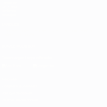
Fondation
UEFA pour
l'enfance
Boutique
LANGUES
Français
English
Français
Deutsch
Русский
Español
Italiano
Português
SUIVEZ-NOUS SUR
Télécharger l'appli officielle
Vie privée
Conditions d'utilisation
Politique de cookies
Paramètres des cookies