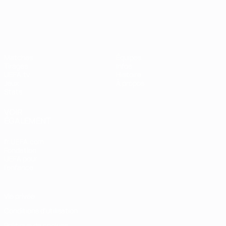
UEFA Women's Champions League
Matches
Équipes
Tirages
Infos
UEFA.tv
Histoire
Jeux
À propos
Stats
VOIR
ÉGALEMENT
fr.UEFA.com
Fondation
UEFA pour
l'enfance
Vie privée
Conditions d'utilisation
Politique de cookies