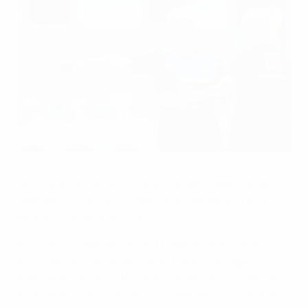
Nilla Fischer (à gauche) et Caroline Seger avec la Suède
©Sportsfile
Les Suédoises Nilla Fischer et Caroline Seger seront
opposées, jeudi soir à Lisbonne, en finale de l'UEFA
Women's Champions League.
Anciennes coéquipières au FC Malmö et souvent
associées en équipe de Suède, Fischer et Seger
promettent d'oublier très provisoirement leur amitié
pour 90 minutes, voire plus. La première joue pour le