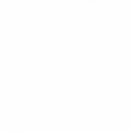
VfL Wolfsburg, tenant du titre, la deuxième pour le
Tyresö FF, voici leurs mots.
Fischer
- "Bien sûr, c'est un immense plaisir de jouer
contre l'une de mes amies et bien sûr contre une
équipe suédoise. Je suis extrêmement enthousiaste.
Nous allons devoir jouer un très haut niveau pour
battre cette équipe de Wolfsburg."
"De petits détails vont faire la différence, il va falloir
être efficace lorsque nous serons dans la surface.
Nous n'avons pas préparer en particulier de défense
sur les attaquantes de nos adversaires (Christen Press
et Marta) j'ai joué contre elles auparavant et nos
entraîneurs ont fait une analyse vidéo. Nous aurons vu
cette équipe évoluer dans son ensemble. Nous savons
qu'il y a de très grandes joueuses. On va essayer de les
garder à l’œil."