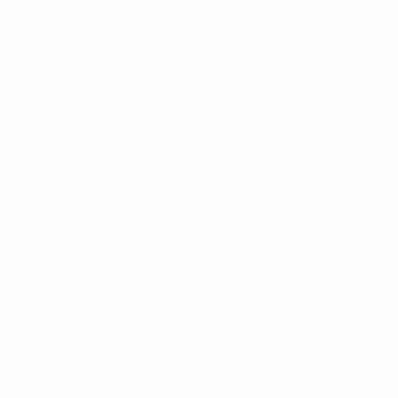
Seger
- "Rencontrer des coéquipières, c’est quelque
chose à laquelle nous somme habituées. Cela n’a rien
d’anormal. C’est dans la logique des choses. C’est une
grande joueuse, très physique et très habile avec le
ballon entre les pieds en tant que défenseur central."
"Elle a beaucoup progressé dans son jeu parce qu’elle
est dans un poste qui est un peu différent de ce qu’il
allait lui habitude de connaître. Elle ne cesse de
progresser, son jeu évolue à chaque match et qu’elle
dispute."
"Nous sommes très enthousiastes ; pour nous, ça va
être un grand moment. Jouer cette finale, c’est
l’objectif de notre équipe depuis deux ans maintenant,
et je suis particulièrement fié, d’être le capitaine de
cette équipe, en particulier après tout ce que nous
avons traversé."