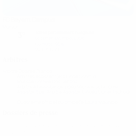
FC Bayern Campus
Munich
soirée partiellement nuageuse
3°
Le terrain est impeccable
Humidité: 95%
Vent: 6 km/ h
Arbitres
Arbitre
Désirée Blanco
SUI
Arbitres assistant(e)s
Linda Schmid
SUI
Melissa Correia Dos Santos
SUI
Arbitre à l'assistance vidéo
Michèle Schmölzer
SUI
Assistant de l'Arbitre Assistant Vidéo
Lionel Tschudi
SUI
Quatrième officiel ou officielle
Laura Mauricio
SUI
Dossiers de presse
Accédez aux informations mises à jour minute par minute pour
chaque match.