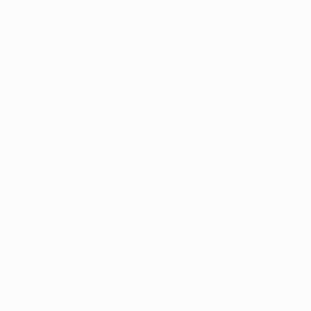
ts d'auteur de l'UEFA. Toute utilisation de ces marques déposées à