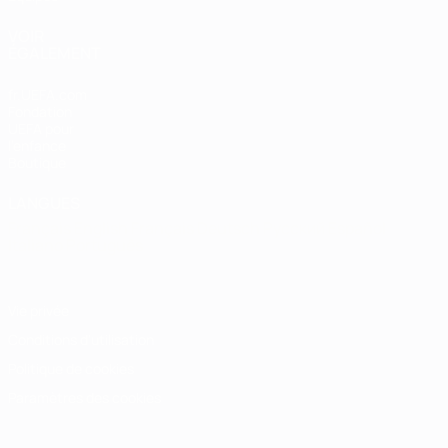
VOIR
ÉGALEMENT
fr.UEFA.com
Fondation
UEFA pour
l'enfance
Boutique
LANGUES
Français
English
Français
Deutsch
Русский
Español
Italiano
Português
Vie privée
Conditions d'utilisation
Politique de cookies
Paramètres des cookies