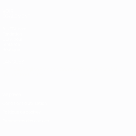
VOIR
ÉGALEMENT
fr.UEFA.com
Fondation
UEFA pour
l'enfance
Boutique
LANGUES
Français
English
Français
Deutsch
Русский
Español
Italiano
Português
Vie privée
Conditions d'utilisation
Politique de cookies
Paramètres des cookies