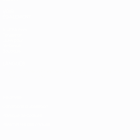
VOIR
ÉGALEMENT
fr.UEFA.com
Fondation
UEFA pour
l'enfance
Boutique
LANGUES
Français
English
Français
Deutsch
Русский
Español
Italiano
Português
Vie privée
Conditions d'utilisation
Politique de cookies
Paramètres des cookies