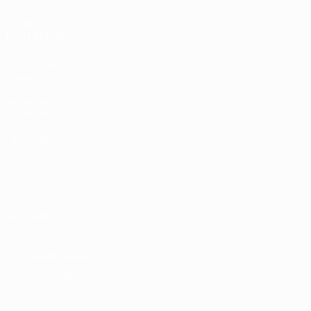
VOIR
ÉGALEMENT
fr.UEFA.com
Fondation
UEFA pour
l'enfance
Boutique
LANGUES
Français
English
Français
Deutsch
Русский
Español
Italiano
Português
Vie privée
Conditions d'utilisation
Politique de cookies
Paramètres des cookies