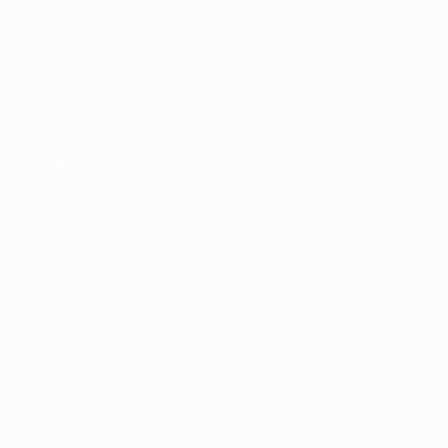
VOIR
ÉGALEMENT
fr.UEFA.com
Fondation
UEFA pour
l'enfance
Boutique
LANGUES
Français
English
Français
Deutsch
Русский
Español
Italiano
Português
Vie privée
Conditions d'utilisation
Politique de cookies
Paramètres des cookies