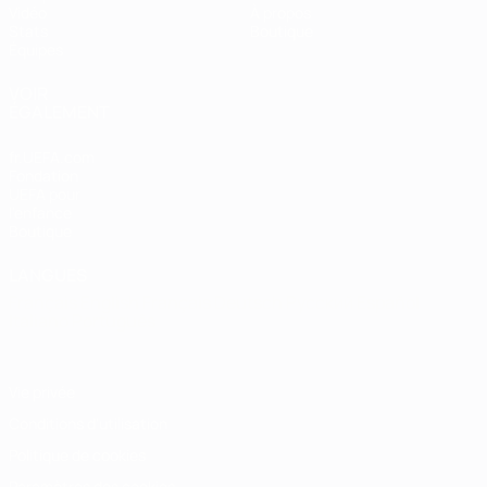
Vidéo
À propos
Stats
Boutique
Équipes
VOIR
ÉGALEMENT
fr.UEFA.com
Fondation
UEFA pour
l'enfance
Boutique
LANGUES
Français
English
Français
Deutsch
Русский
Español
Italiano
Português
Vie privée
Conditions d'utilisation
Politique de cookies
Paramètres des cookies