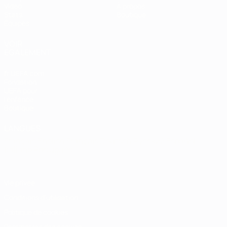
Vidéo
À propos
Stats
Boutique
Équipes
VOIR
ÉGALEMENT
fr.UEFA.com
Fondation
UEFA pour
l'enfance
Boutique
LANGUES
Français
English
Français
Deutsch
Русский
Español
Italiano
Português
Vie privée
Conditions d'utilisation
Politique de cookies
Paramètres des cookies