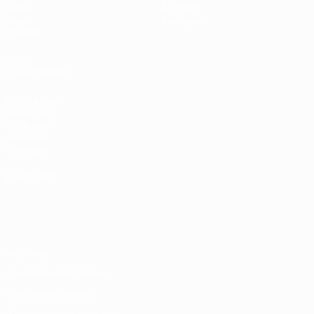
Vidéo
À propos
Stats
Boutique
Équipes
VOIR
ÉGALEMENT
fr.UEFA.com
Fondation
UEFA pour
l'enfance
Boutique
LANGUES
Français
English
Français
Deutsch
Русский
Español
Italiano
Português
Vie privée
Conditions d'utilisation
Politique de cookies
Paramètres des cookies