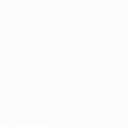
Vidéo
À propos
Stats
Boutique
Équipes
VOIR
ÉGALEMENT
fr.UEFA.com
Fondation
UEFA pour
l'enfance
Boutique
LANGUES
Français
English
Français
Deutsch
Русский
Español
Italiano
Português
Vie privée
Conditions d'utilisation
Politique de cookies
Paramètres des cookies