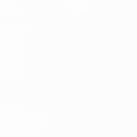
Vidéo
À propos
Stats
Boutique
Équipes
VOIR
ÉGALEMENT
fr.UEFA.com
Fondation
UEFA pour
l'enfance
Boutique
LANGUES
Français
English
Français
Deutsch
Русский
Español
Italiano
Português
Vie privée
Conditions d'utilisation
Politique de cookies
Paramètres des cookies