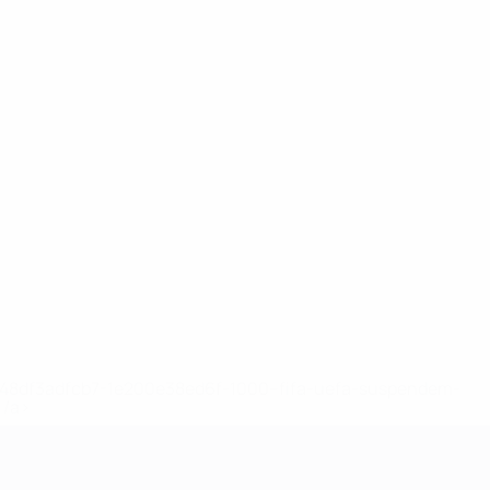
2-148df3adfcb7-1e200e38ed6f-1000--fifa-uefa-suspendem-
</a>