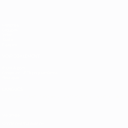
Matches
Groupes
Vidéo
Stats
Équipes
VOIR ÉGALEMENT
fr.UEFA.com
Fondation UEFA pour l'enfance
Boutique
LANGUES
Français
English
Français
Deutsch
Русский
Español
Italiano
Vie privée
Conditions d'utilisation