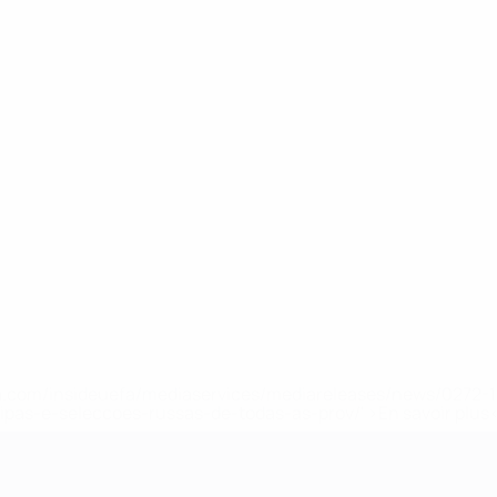
.uefa.com/insideuefa/mediaservices/mediareleases/news/027
ipas-e-seleccoes-russas-de-todas-as-prov/' >En savoir plus
ns de 21 ans