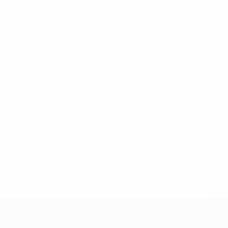
* Suspendue jusqu'à nouvel ordre. <a href='https://fr
equ
Championnat d'Europe des moi