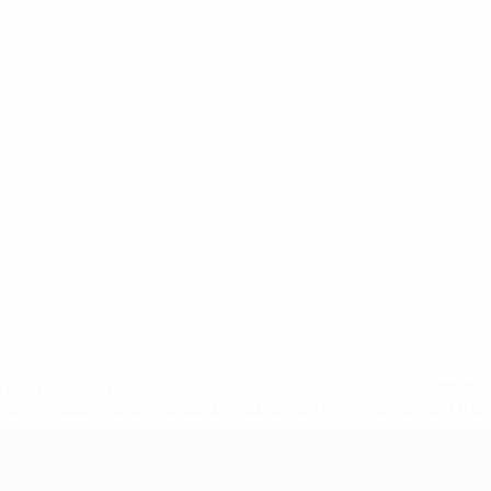
.uefa.com/insideuefa/mediaservices/mediareleases/news/027
ipas-e-seleccoes-russas-de-todas-as-prov/' >En savoir plus
ns de 21 ans