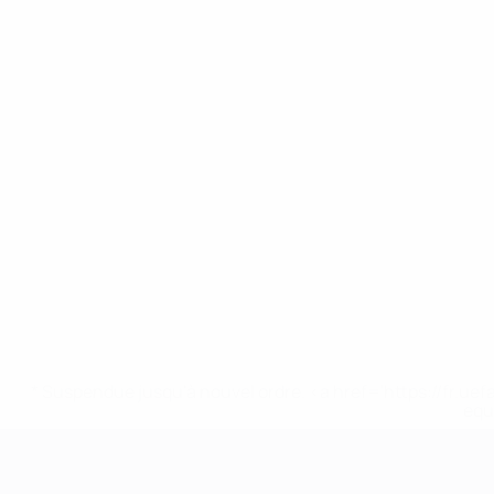
* Suspendue jusqu'à nouvel ordre. <a href='https://fr
equ
Championnat d'Europe des moi