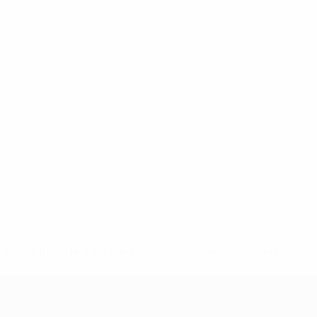
2-148df3adfcb7-1e200e38ed6f-1000--fifa-uefa-suspendem-
</a>