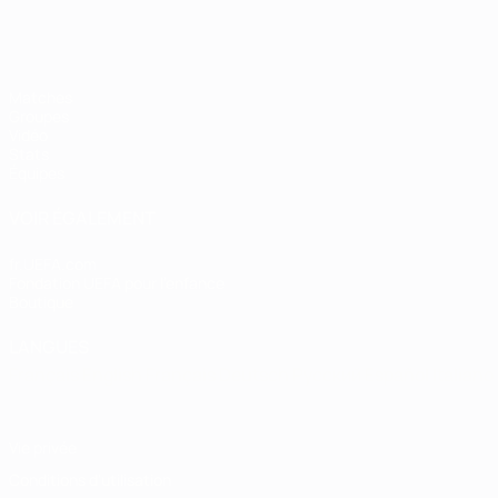
Matches
Groupes
Vidéo
Stats
Équipes
VOIR ÉGALEMENT
fr.UEFA.com
Fondation UEFA pour l'enfance
Boutique
LANGUES
Français
English
Français
Deutsch
Русский
Español
Italiano
Vie privée
Conditions d'utilisation