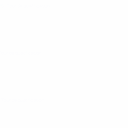
026
· Tour de qualification
 Tour de qualification
· Tour de qualification