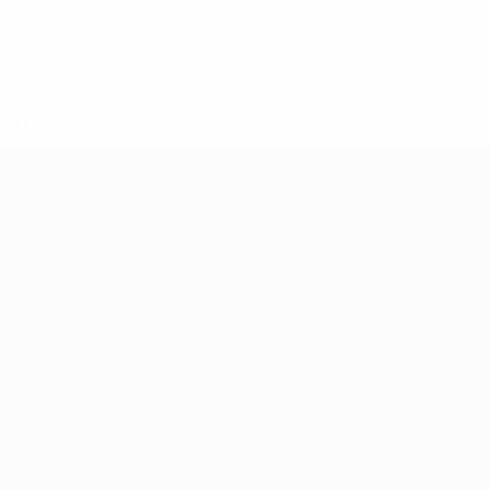
2-148df3adfcb7-1e200e38ed6f-1000--fifa-uefa-suspendem-
</a>