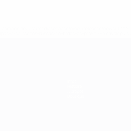
.uefa.com/insideuefa/mediaservices/mediareleases/news/027
ipas-e-seleccoes-russas-de-todas-as-prov/' >En savoir plus
ns de 21 ans
Infos
Histoire
À propos
Boutique