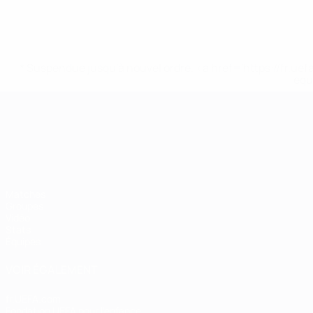
* Suspendue jusqu'à nouvel ordre. <a href='https://fr
equ
Championnat d'Europe des moi
Matches
Groupes
Vidéo
Stats
Équipes
VOIR ÉGALEMENT
fr.UEFA.com
Fondation UEFA pour l'enfance