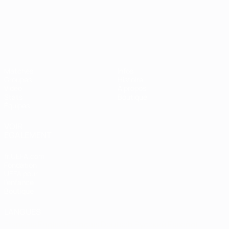
Championnat d'Europe des moi
Matches
Infos
Groupes
Histoire
Vidéo
À propos
Stats
Boutique
Équipes
VOIR
ÉGALEMENT
fr.UEFA.com
Fondation
UEFA pour
l'enfance
Boutique
LANGUES
Français
English
Français
Deutsch
Русский
Español