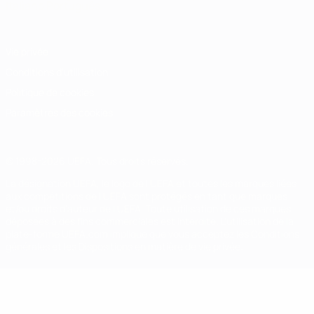
Italiano
Português
Vie privée
Conditions d'utilisation
Politique de cookies
Paramètres des cookies
© 1998-2026 UEFA. Tous droits réservés.
La désignation UEFA, le logo de l'UEFA et toutes les marques liées
aux compétitions de l'UEFA sont protégés en tant que marques
et/ou droits d'auteur de l'UEFA. Toute utilisation de ces marques
déposées à des fins commerciales est interdite. L'utilisation de la
plate-forme UEFA.com implique que vous acceptez les Conditions
générales et les Dispositions en matière de vie privée.