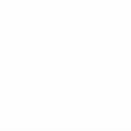
* Suspendue jusqu'à nouvel ordre. <a
href='https://fr.uefa.com/insideuefa/mediaservices/media
148df3adfcb7-1e200e38ed6f-1000--fifa-uefa-suspendem-
equipas-e-seleccoes-russas-de-todas-as-prov/' >En
savoir plus</a>