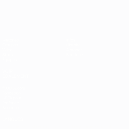
Championnat d'Europe des moi
Matches
Infos
Groupes
Histoire
Vidéo
À propos
Stats
Boutique
Équipes
VOIR
ÉGALEMENT
fr.UEFA.com
Fondation
UEFA pour
l'enfance
Boutique
LANGUES
Français
English
Français
Deutsch
Русский
Español