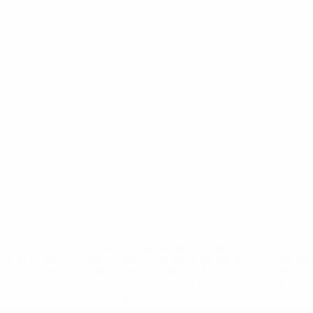
* Suspendue jusqu'à nouvel ordre. <a
href='https://fr.uefa.com/insideuefa/mediaservices/media
148df3adfcb7-1e200e38ed6f-1000--fifa-uefa-suspendem-
equipas-e-seleccoes-russas-de-todas-as-prov/' >En
savoir plus</a>