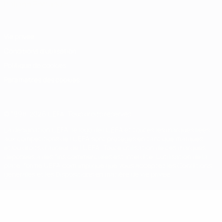
Italiano
Português
Vie privée
Conditions d'utilisation
Politique de cookies
Paramètres des cookies
© 1998-2026 UEFA. Tous droits réservés.
La désignation UEFA, le logo de l'UEFA et toutes les marques liées
aux compétitions de l'UEFA sont protégés en tant que marques
et/ou droits d'auteur de l'UEFA. Toute utilisation de ces marques
déposées à des fins commerciales est interdite. L'utilisation de la
plate-forme UEFA.com implique que vous acceptez les Conditions
générales et les Dispositions en matière de vie privée.