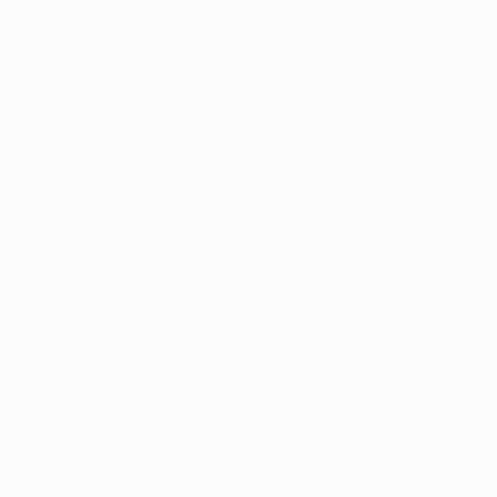
Championnat d'Europe des moi
Matches
Infos
Groupes
Histoire
Vidéo
À propos
Stats
Boutique
Équipes
VOIR
ÉGALEMENT
fr.UEFA.com
Fondation
UEFA pour
l'enfance
Boutique
LANGUES
Français
English
Français
Deutsch
Русский
Español