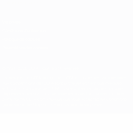
Italiano
Português
Vie privée
Conditions d'utilisation
Politique de cookies
Paramètres des cookies
© 1998-2026 UEFA. Tous droits réservés.
La désignation UEFA, le logo de l'UEFA et toutes les marques liées
aux compétitions de l'UEFA sont protégés en tant que marques
et/ou droits d'auteur de l'UEFA. Toute utilisation de ces marques
déposées à des fins commerciales est interdite. L'utilisation de la
plate-forme UEFA.com implique que vous acceptez les Conditions
générales et les Dispositions en matière de vie privée.