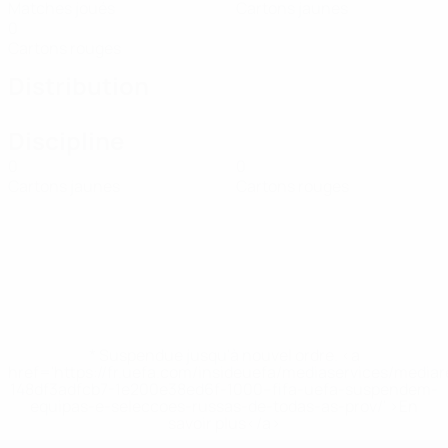
Matches joués
Cartons jaunes
0
Cartons rouges
Distribution
Discipline
0
0
Cartons jaunes
Cartons rouges
* Suspendue jusqu'à nouvel ordre. <a
href='https://fr.uefa.com/insideuefa/mediaservices/media
148df3adfcb7-1e200e38ed6f-1000--fifa-uefa-suspendem-
equipas-e-seleccoes-russas-de-todas-as-prov/' >En
savoir plus</a>